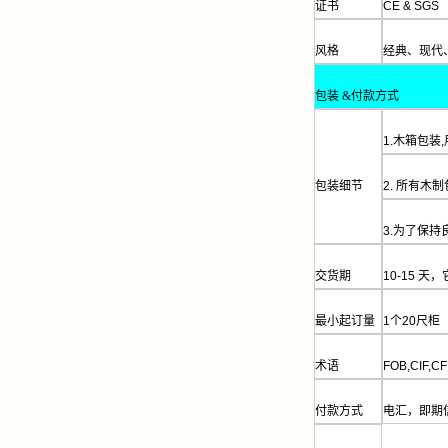
证书
CE & SGS
风格
经典、现代
包装
&
付款方式
1.
木箱包装
,
包装细节
2.
所有木制
3.
为了保持
交货期
10-15
天，
最小起订量
1
个
20
尺柜
术语
FOB,CIF,C
付款方式
电汇，即期