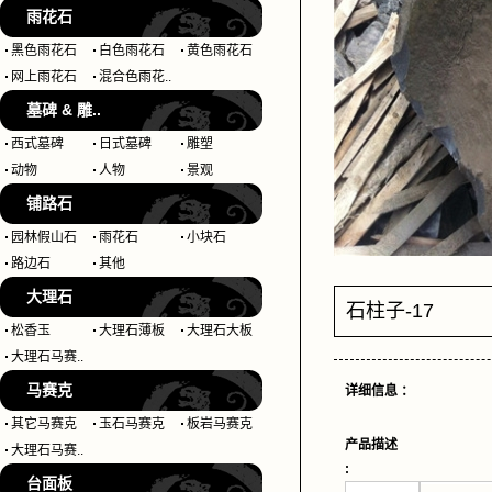
雨花石
黑色雨花石
白色雨花石
黄色雨花石
网上雨花石
混合色雨花..
墓碑 & 雕..
西式墓碑
日式墓碑
雕塑
动物
人物
景观
铺路石
园林假山石
雨花石
小块石
路边石
其他
大理石
石柱子-17
松香玉
大理石薄板
大理石大板
大理石马赛..
马赛克
详细信息 ：
其它马赛克
玉石马赛克
板岩马赛克
产品描述
大理石马赛..
:
台面板