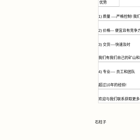
优势
1)
质量
----
严格控制
!
我
2)
价格
---
便宜且有竞争
3)
交货
----
快速及时
我们有我们自己的矿山和
4)
专业
----
员工和团队
超过
10
年的经验
!
欢迎与我们联系获取更多
石柱子