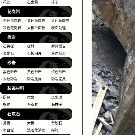
花盆
石桌凳
柱子
花岗岩
黑色花岗岩
黄色花岗岩
红色花岗岩
灰色花岗岩
大板台面板
表面处理
板岩
石英板
板材
屋顶板岩
文化石
石板网片
滚磨板岩
砂岩
黑色砂岩
黄色砂岩
红色砂岩
木纹砂岩
砂岩雕刻
砂岩家具
装饰材料
厨具
喷泉
风水球
壁炉
石桌凳
石柱子
石灰石
薄板
大板
台阶石
窗台板
洗脸盆浴盆
邮箱