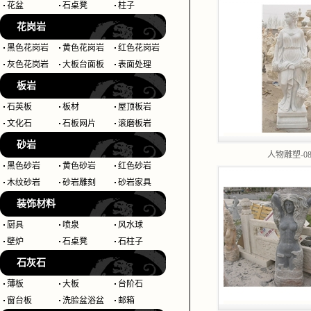
花盆
石桌凳
柱子
花岗岩
黑色花岗岩
黄色花岗岩
红色花岗岩
灰色花岗岩
大板台面板
表面处理
板岩
石英板
板材
屋顶板岩
文化石
石板网片
滚磨板岩
砂岩
人物雕塑-0
黑色砂岩
黄色砂岩
红色砂岩
木纹砂岩
砂岩雕刻
砂岩家具
装饰材料
厨具
喷泉
风水球
壁炉
石桌凳
石柱子
石灰石
薄板
大板
台阶石
窗台板
洗脸盆浴盆
邮箱