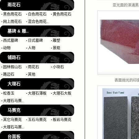
雨花石
亚光面的漳浦黑
黑色雨花石
白色雨花石
黄色雨花石
网上雨花石
混合色雨花..
墓碑 & 雕..
西式墓碑
日式墓碑
雕塑
动物
人物
景观
铺路石
园林假山石
雨花石
小块石
路边石
其他
表面抛光的印
大理石
松香玉
大理石薄板
大理石大板
大理石马赛..
马赛克
其它马赛克
玉石马赛克
板岩马赛克
大理石马赛..
台面板