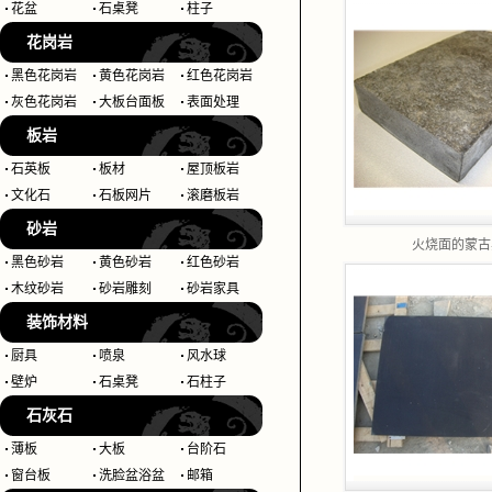
花盆
石桌凳
柱子
花岗岩
黑色花岗岩
黄色花岗岩
红色花岗岩
灰色花岗岩
大板台面板
表面处理
板岩
石英板
板材
屋顶板岩
文化石
石板网片
滚磨板岩
砂岩
火烧面的蒙古
黑色砂岩
黄色砂岩
红色砂岩
木纹砂岩
砂岩雕刻
砂岩家具
装饰材料
厨具
喷泉
风水球
壁炉
石桌凳
石柱子
石灰石
薄板
大板
台阶石
窗台板
洗脸盆浴盆
邮箱