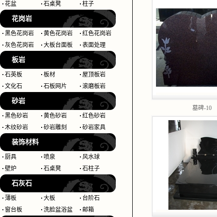
花盆
石桌凳
柱子
花岗岩
黑色花岗岩
黄色花岗岩
红色花岗岩
灰色花岗岩
大板台面板
表面处理
板岩
石英板
板材
屋顶板岩
文化石
石板网片
滚磨板岩
砂岩
墓碑-10
黑色砂岩
黄色砂岩
红色砂岩
木纹砂岩
砂岩雕刻
砂岩家具
装饰材料
厨具
喷泉
风水球
壁炉
石桌凳
石柱子
石灰石
薄板
大板
台阶石
窗台板
洗脸盆浴盆
邮箱