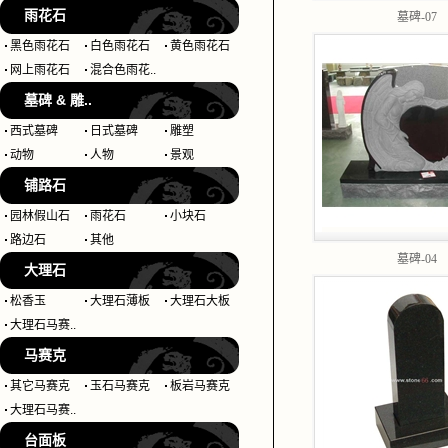
雨花石
墓碑-07
黑色雨花石
白色雨花石
黄色雨花石
网上雨花石
混合色雨花..
墓碑 & 雕..
西式墓碑
日式墓碑
雕塑
动物
人物
景观
铺路石
园林假山石
雨花石
小块石
路边石
其他
墓碑-04
大理石
松香玉
大理石薄板
大理石大板
大理石马赛..
马赛克
其它马赛克
玉石马赛克
板岩马赛克
大理石马赛..
台面板